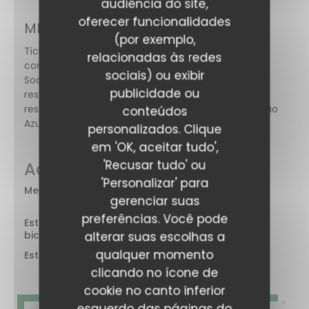
audiência do site,
oferecer funcionalidades
MÉTODOS DE PAGAMENTO
(por exemplo,
Ticket restaurante digital, Pagamento móvel, Sem
relacionadas às redes
contato, Apple Pay, Ticket Restaurante, Cheque
sociais) ou exibir
Sodexo, Pagamento sem contato, Títulos de
Amore & Basta
publicidade ou
restaurante (somente almoço), Títulos de
restaurante, Dinheiro, Visa, American Express, Cartão
conteúdos
Azul
personalizados. Clique
em 'OK, aceitar tudo',
'Recusar tudo' ou
Acesso
'Personalizar' para
Metro
Breguet
gerenciar suas
sabin
preferências. Você pode
Estação de
rue
bicicletas
alterar suas escolhas a
Bréguet
qualquer momento
Estacionamento
Hotel
Ibis
clicando no ícone de
cookie no canto inferior
esquerdo das páginas do