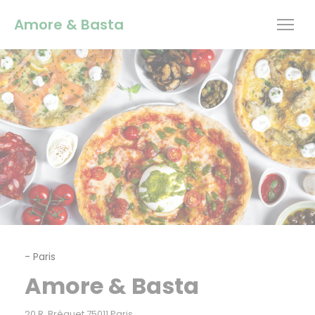
Painel de Gerenciamento de Cookies
Amore & Basta
-
Paris
Amore & Basta
((abre numa nova janela))
20 R. Bréguet 75011 Paris