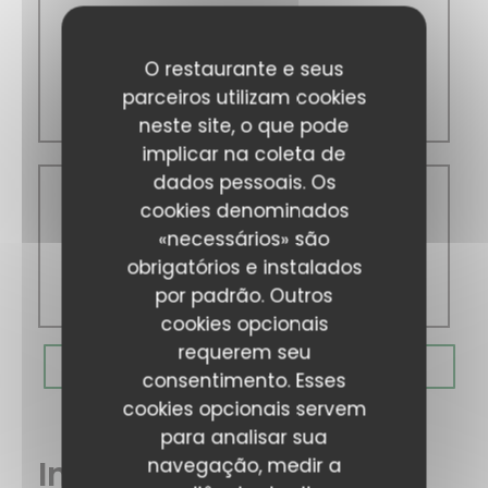
Seg
-
Sab
O restaurante e seus
12:00 - 14:30
parceiros utilizam cookies
18:30 - 22:30
neste site, o que pode
implicar na coleta de
dados pessoais. Os
Domingo
cookies denominados
«necessários» são
obrigatórios e instalados
12:00 - 14:30
por padrão. Outros
18:00 - 22:00
cookies opcionais
requerem seu
RESERVAR UMA MESA
consentimento. Esses
cookies opcionais servem
para analisar sua
Informações gerais
navegação, medir a