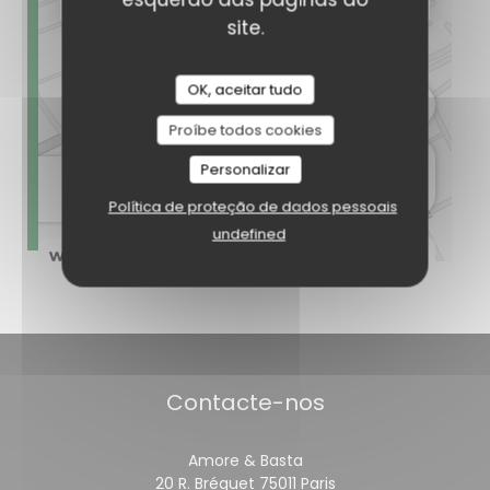
site.
OK, aceitar tudo
Proíbe todos cookies
Personalizar
Política de proteção de dados pessoais
undefined
Contacte-nos
Amore & Basta
((abre numa nova j
20 R. Bréguet 75011 Paris