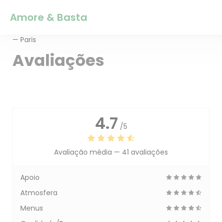
Painel de Gerenciamento de Cookies
Amore & Basta
— Paris
Avaliações
4.7
/5
Avaliação média —
41 avaliações
Apoio
Atmosfera
Menus