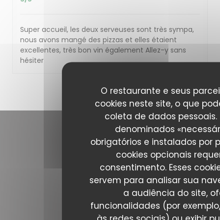
Super accueil, les deux serveuses sont très sympa,
nous avons mangé des pizzas et elles étaient
excellentes, très bon vin également Allez-y sans
hésiter
1
2
3
O restaurante e seus parcei
cookies neste site, o que pod
coleta de dados pessoais.
denominados «necessár
Contacte-nos
obrigatórios e instalados por 
cookies opcionais requ
consentimento. Esses cooki
Amore & Basta
((abre numa nova j
20 R. Bréguet 75011 Paris
servem para analisar sua nav
01 80 06 08 20
a audiência do site, o
funcionalidades (por exemplo
Siga-nos
às redes sociais) ou exibir p