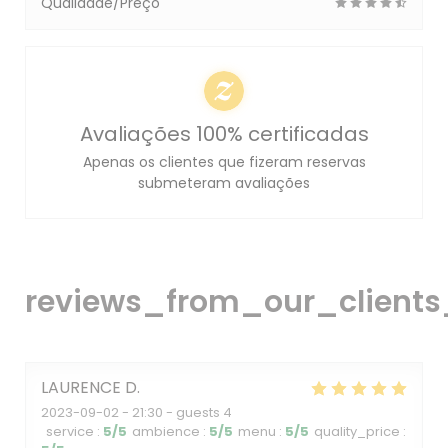
Qualidade/Preço
Avaliações 100% certificadas
Apenas os clientes que fizeram reservas
submeteram avaliações
reviews_from_our_clients
LAURENCE
D
2023-09-02
- 21:30 - guests 4
service
:
5
/5
ambience
:
5
/5
menu
:
5
/5
quality_price
: