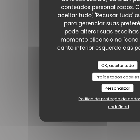
conteúdos personalizados. C
aceitar tudo', 'Recusar tudo' ou
Facebook ((abre numa nova janel
Instagram ((abre numa nova
para gerenciar suas prefer
pode alterar suas escolhas
NEWSLETTER
momento clicando no ícone 
canto inferior esquerdo das pá
Reserva
OK, aceitar tudo
RESERVAR UMA MESA
Proíbe todos cookies
Personalizar
Prémios
Política de proteção de dado
undefined