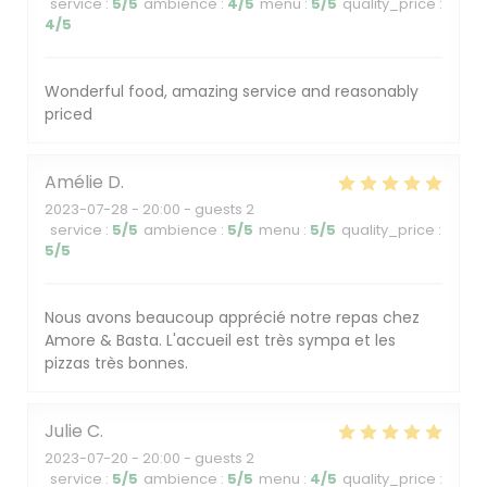
service
:
5
/5
ambience
:
4
/5
menu
:
5
/5
quality_price
:
4
/5
Wonderful food, amazing service and reasonably
Amore & Basta
priced
Amélie
D
2023-07-28
- 20:00 - guests 2
service
:
5
/5
ambience
:
5
/5
menu
:
5
/5
quality_price
:
5
/5
Nous avons beaucoup apprécié notre repas chez
Amore & Basta. L'accueil est très sympa et les
pizzas très bonnes.
Julie
C
2023-07-20
- 20:00 - guests 2
service
:
5
/5
ambience
:
5
/5
menu
:
4
/5
quality_price
: