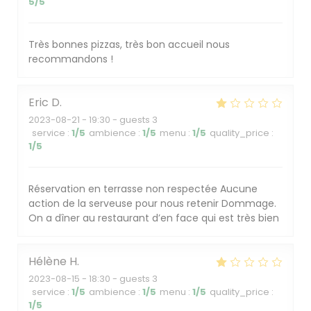
5
/5
Très bonnes pizzas, très bon accueil nous
recommandons !
Eric
D
2023-08-21
- 19:30 - guests 3
service
:
1
/5
ambience
:
1
/5
menu
:
1
/5
quality_price
:
1
/5
Réservation en terrasse non respectée Aucune
action de la serveuse pour nous retenir Dommage.
On a dîner au restaurant d’en face qui est très bien
Hélène
H
2023-08-15
- 18:30 - guests 3
service
:
1
/5
ambience
:
1
/5
menu
:
1
/5
quality_price
:
1
/5