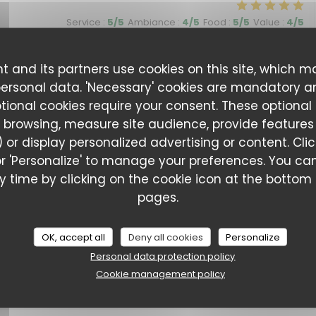
Service
:
5
/5
Ambiance
:
4
/5
Food
:
5
/5
Value
:
4
/5
and reasonably priced
t and its partners use cookies on this site, which m
personal data. 'Necessary' cookies are mandatory a
ptional cookies require your consent. These optional
 browsing, measure site audience, provide features (
Service
:
5
/5
Ambiance
:
5
/5
Food
:
5
/5
Value
:
5
/5
 or display personalized advertising or content. Cli
l' or 'Personalize' to manage your preferences. You 
Amore & Basta
e repas chez Amore & Basta. L'accueil est très sympa et les
 time by clicking on the cookie icon at the bottom l
pages.
OK, accept all
Deny all cookies
Personalize
Service
:
5
/5
Ambiance
:
5
/5
Food
:
4
/5
Value
:
5
/5
Personal data protection policy
Cookie management policy