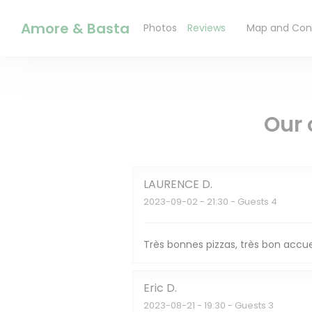
Personalizing your cookie choices
Amore & Basta
Photos
Reviews
Map and Con
((opens in a n
Our 
LAURENCE
D
2023-09-02
- 21:30 - Guests 4
Très bonnes pizzas, très bon acc
Eric
D
2023-08-21
- 19:30 - Guests 3