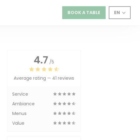
BOOK A TABLE
EN
4.7
/5
Average rating —
41 reviews
Service
Ambiance
Menus
Value