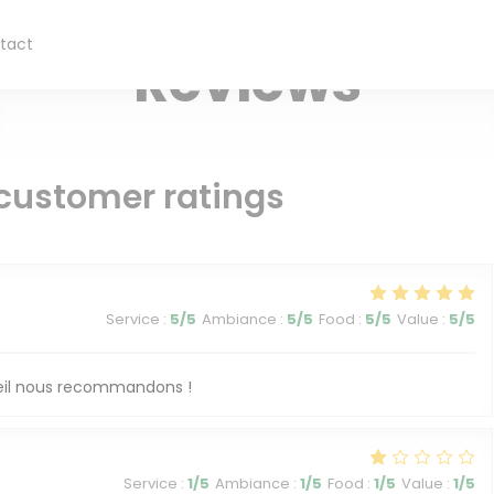
PIZZERIA-HOME DELIVERY — PARIS
tact
ew window))
Reviews
customer ratings
Service
:
5
/5
Ambiance
:
5
/5
Food
:
5
/5
Value
:
5
/5
ueil nous recommandons !
Service
:
1
/5
Ambiance
:
1
/5
Food
:
1
/5
Value
:
1
/5