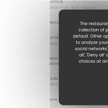
John
B
2023-07-28
- 19:00 - Guests 4
Wonderful food, amazing service 
The restauran
collection of 
default. Other o
Amélie
D
to analyze your
2023-07-28
- 20:00 - Guests 2
social networks)
all', 'Deny al
Nous avons beaucoup apprécié notr
choices at any
pizzas très bonnes.
Julie
C
2023-07-20
- 20:00 - Guests 2
Love the pizza