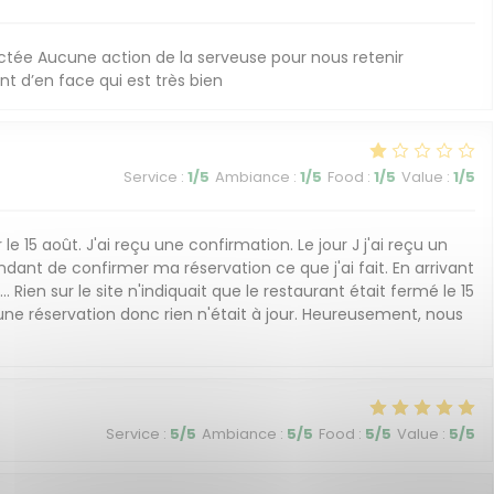
ctée Aucune action de la serveuse pour nous retenir
 d’en face qui est très bien
Service
:
1
/5
Ambiance
:
1
/5
Food
:
1
/5
Value
:
1
/5
 le 15 août. J'ai reçu une confirmation. Le jour J j'ai reçu un
nt de confirmer ma réservation ce que j'ai fait. En arrivant
.. Rien sur le site n'indiquait que le restaurant était fermé le 15
une réservation donc rien n'était à jour. Heureusement, nous
Service
:
5
/5
Ambiance
:
5
/5
Food
:
5
/5
Value
:
5
/5