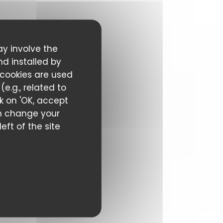
ay involve the
nd installed by
 cookies are used
e.g., related to
ck on 'OK, accept
can change your
eft of the site