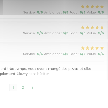
Service
:
5
/5
Ambiance
:
5
/5
Food
:
5
/5
Value
:
5
/5
Service
:
5
/5
Ambiance
:
5
/5
Food
:
5
/5
Value
:
5
/5
Service
:
5
/5
Ambiance
:
5
/5
Food
:
5
/5
Value
:
5
/5
 sont très sympa, nous avons mangé des pizzas et elles
également Allez-y sans hésiter
1
2
3